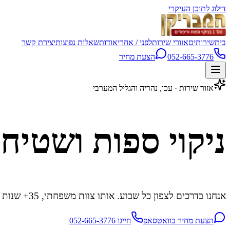
דילוג לתוכן העיקרי
בית
שירותים
אזורי שירות
לפני / אחרי
אודות
שאלות נפוצות
יצירת קשר
052-665-3776
הצעת מחיר
אזור שירות · עכו, נהריה והגליל המערבי
ניקוי ספות ושטיח
אנחנו בדרכים לצפון כל שבוע. אותו צוות משפחתי, 35+ שנות עבודה, אותו מחיר הוגן — גם בישובים הכי קטנים באזור.
הצעת מחיר בוואטסאפ
חייגו 052-665-3776