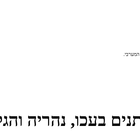
 המערבי
.
נים ב
עכו, נהריה והג