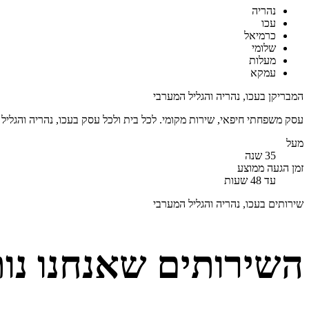
נהריה
עכו
כרמיאל
שלומי
מעלות
עמקא
המבריקן ב
עכו, נהריה והגליל המערבי
עסק משפחתי
חיפאי
, שירות
מקומי
. לכל בית ולכל עסק ב
עכו, נהריה והגליל
מעל
35
שנה
זמן הגעה ממוצע
עד 48 שעות
שירותים ב
עכו, נהריה והגליל המערבי
השירותים שאנחנו נות