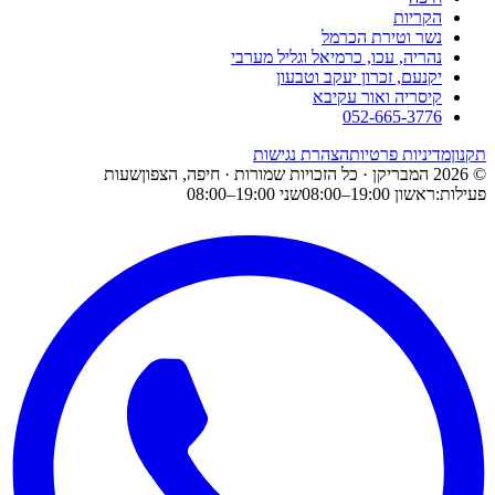
הקריות
נשר וטירת הכרמל
נהריה, עכו, כרמיאל וגליל מערבי
יקנעם, זכרון יעקב וטבעון
קיסריה ואור עקיבא
052-665-3776
תקנון
מדיניות פרטיות
הצהרת נגישות
©
2026
המבריקן
· כל הזכויות שמורות ·
חיפה
,
הצפון
שעות
פעילות:
ראשון
19:00
–
08:00
שני
19:00
–
08:00