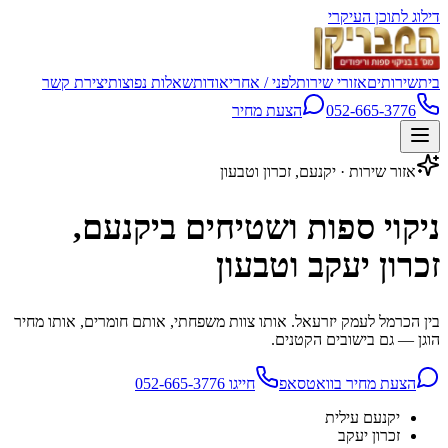
דילוג לתוכן העיקרי
בית
שירותים
אזורי שירות
לפני / אחרי
אודות
שאלות נפוצות
יצירת קשר
052-665-3776
הצעת מחיר
אזור שירות · יקנעם, זכרון וטבעון
ניקוי ספות ושטיחים ביקנעם,
זכרון יעקב וטבעון
בין הכרמל לעמק יזרעאל. אותו צוות משפחתי, אותם חומרים, אותו מחיר
הוגן — גם בישובים הקטנים.
הצעת מחיר בוואטסאפ
חייגו 052-665-3776
יקנעם עילית
זכרון יעקב