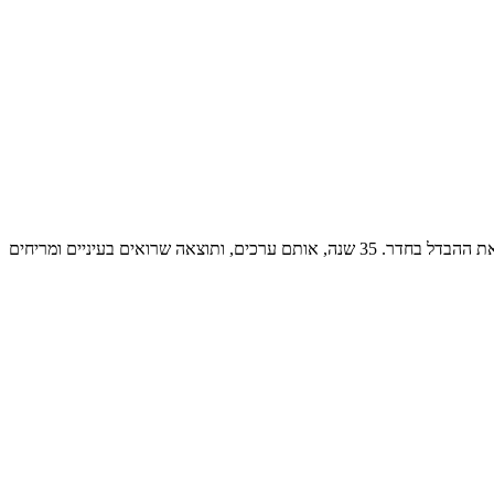
אנחנו עסק משפחתי מחיפה. מנקים ספות, שטיחים, מזרנים, כורסאות וכיסאות בבתים ובעסקים בחיפה, בקריות ובכל הצפון, ומחטאים מזגנים שעושים את ההבדל בחדר. 35 שנה, אותם ערכים, ותוצאה שרואים בעיניים ומריחים