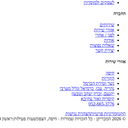
לעסקים ולמוסדות
החברה
שירותים
אזורי שירות
לפני / אחרי
אודות
שאלות נפוצות
יצירת קשר
אזורי שירות
חיפה
הקריות
נשר וטירת הכרמל
נהריה, עכו, כרמיאל וגליל מערבי
יקנעם, זכרון יעקב וטבעון
קיסריה ואור עקיבא
052-665-3776
תקנון
מדיניות פרטיות
הצהרת נגישות
©
2026
המבריקן
· כל הזכויות שמורות ·
חיפה
,
הצפון
שעות פעילות:
ראשון
0