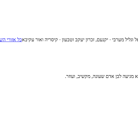
 וגליל מערבי · יקנעם, זכרון יעקב וטבעון · קיסריה ואור עקיבא
כל אזורי הש
מגיעה לבן אדם שעונה, מקשיב, ועוזר.