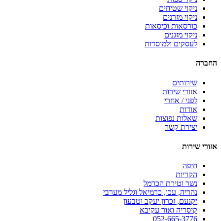
ניקוי שטיחים
ניקוי מזרנים
כורסאות וכיסאות
ניקוי מזגנים
לעסקים ולמוסדות
החברה
שירותים
אזורי שירות
לפני / אחרי
אודות
שאלות נפוצות
יצירת קשר
אזורי שירות
חיפה
הקריות
נשר וטירת הכרמל
נהריה, עכו, כרמיאל וגליל מערבי
יקנעם, זכרון יעקב וטבעון
קיסריה ואור עקיבא
052-665-3776