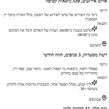
אולם אירועים, 320 כיסאות קטיפה
היקף
ניקוי בין האירוע של שישי לאירוע של ראשון, כולל הסרת כתמי יין
ושמפניה
תוצאה
סיימנו בשבת ב־04:00, הצוות של האולם קיבל את המקום
מוכן ב־08:00.
חיפה
02
רשת מסעדות, 3 סניפים, חוזה חודשי
היקף
ספסלי ריפוד, כיסאות בר וספות לאונג׳. כתמי שמן, קפה ויין,
מחזוריות של פעם בחודש.
תוצאה
לו״ז קבוע, מנהל תפעול אחד, חשבונית מרוכזת אחת לחודש
בשוטף +30.
אכזיב
03
בית מלון, 42 חדרים ולובי